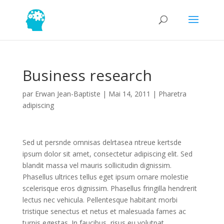
Business research
par
Erwan Jean-Baptiste
|
Mai 14, 2011
|
Pharetra
adipiscing
Sed ut persnde omnisas delrtasea ntreue kertsde
ipsum dolor sit amet, consectetur adipiscing elit. Sed
blandit massa vel mauris sollicitudin dignissim.
Phasellus ultrices tellus eget ipsum ornare molestie
scelerisque eros dignissim. Phasellus fringilla hendrerit
lectus nec vehicula. Pellentesque habitant morbi
tristique senectus et netus et malesuada fames ac
turpis egestas. In faucibus, risus eu volutpat