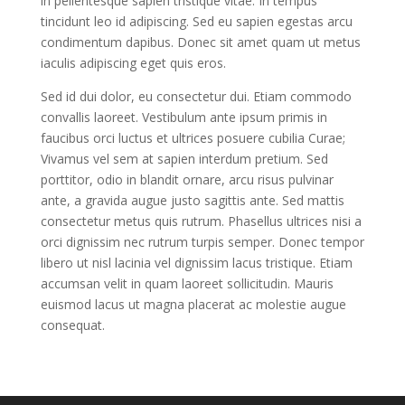
in pellentesque sapien tristique vitae. In tempus
tincidunt leo id adipiscing. Sed eu sapien egestas arcu
condimentum dapibus. Donec sit amet quam ut metus
iaculis adipiscing eget quis eros.
Sed id dui dolor, eu consectetur dui. Etiam commodo
convallis laoreet. Vestibulum ante ipsum primis in
faucibus orci luctus et ultrices posuere cubilia Curae;
Vivamus vel sem at sapien interdum pretium. Sed
porttitor, odio in blandit ornare, arcu risus pulvinar
ante, a gravida augue justo sagittis ante. Sed mattis
consectetur metus quis rutrum. Phasellus ultrices nisi a
orci dignissim nec rutrum turpis semper. Donec tempor
libero ut nisl lacinia vel dignissim lacus tristique. Etiam
accumsan velit in quam laoreet sollicitudin. Mauris
euismod lacus ut magna placerat ac molestie augue
consequat.