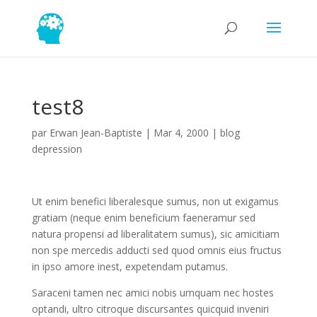
test8
par
Erwan Jean-Baptiste
|
Mar 4, 2000
|
blog
depression
Ut enim benefici liberalesque sumus, non ut exigamus
gratiam (neque enim beneficium faeneramur sed
natura propensi ad liberalitatem sumus), sic amicitiam
non spe mercedis adducti sed quod omnis eius fructus
in ipso amore inest, expetendam putamus.
Saraceni tamen nec amici nobis umquam nec hostes
optandi, ultro citroque discursantes quicquid inveniri