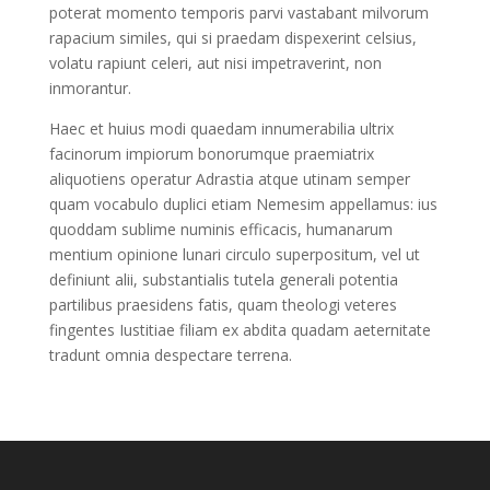
poterat momento temporis parvi vastabant milvorum
rapacium similes, qui si praedam dispexerint celsius,
volatu rapiunt celeri, aut nisi impetraverint, non
inmorantur.
Haec et huius modi quaedam innumerabilia ultrix
facinorum impiorum bonorumque praemiatrix
aliquotiens operatur Adrastia atque utinam semper
quam vocabulo duplici etiam Nemesim appellamus: ius
quoddam sublime numinis efficacis, humanarum
mentium opinione lunari circulo superpositum, vel ut
definiunt alii, substantialis tutela generali potentia
partilibus praesidens fatis, quam theologi veteres
fingentes Iustitiae filiam ex abdita quadam aeternitate
tradunt omnia despectare terrena.