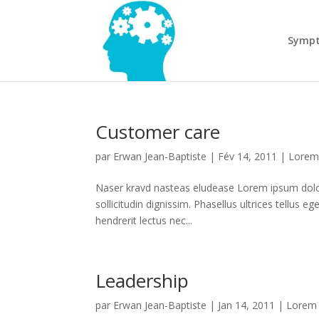
Sympt
Customer care
par
Erwan Jean-Baptiste
|
Fév 14, 2011
|
Lorem
Naser kravd nasteas eludease Lorem ipsum dolor 
sollicitudin dignissim. Phasellus ultrices tellus e
hendrerit lectus nec...
Leadership
par
Erwan Jean-Baptiste
|
Jan 14, 2011
|
Lorem 