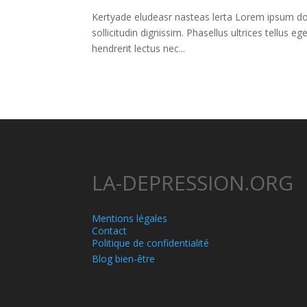
Kertyade eludeasr nasteas lerta Lorem ipsum dolo
sollicitudin dignissim. Phasellus ultrices tellus e
hendrerit lectus nec...
LA-DEPRESSION.ORG
Mentions légales
Contact
Politique de confidentialité
Blog bien-être