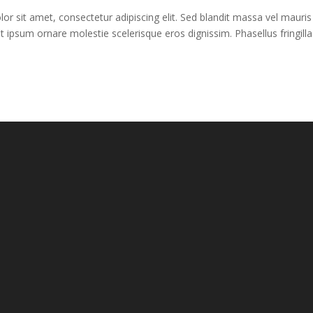
r sit amet, consectetur adipiscing elit. Sed blandit massa vel mauris
get ipsum ornare molestie scelerisque eros dignissim. Phasellus fringilla