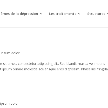
ômes de la dépression
Les traitements
Structures
 ipsum dolor
sit amet, consectetur adipiscing elit. Sed blandit massa vel mauris
get ipsum ornare molestie scelerisque eros dignissim. Phasellus fringilla
ipsum dolor